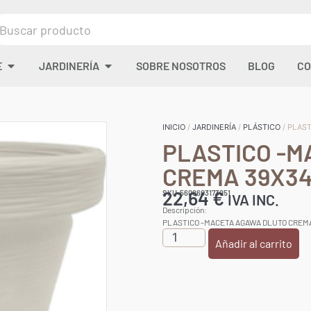
E
JARDINERÍA
SOBRE NOSOTROS
BLOG
CO
INICIO
/
JARDINERÍA
/
PLÁSTICO
/ PLAS
PLASTICO -M
CREMA 39X3
22,64
€
SKU:5608603173951
IVA INC.
Descripción:
PLASTICO -MACETA AGAWA DLUTO CREM
Añadir al carrito