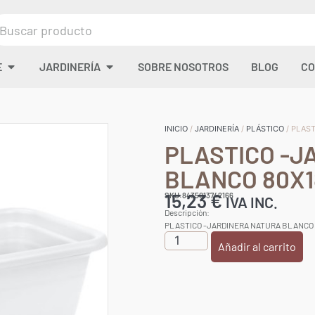
E
JARDINERÍA
SOBRE NOSOTROS
BLOG
CO
INICIO
/
JARDINERÍA
/
PLÁSTICO
/ PLAS
PLASTICO -J
BLANCO 80X
15,23
€
SKU:8435013742166
IVA INC.
Descripción:
PLASTICO -JARDINERA NATURA BLANCO
Añadir al carrito