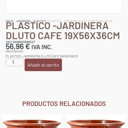
PLASTICO -JARDINERA
INICIO
/
JARDINERÍA
/
PLÁSTICO
/ PLASTICO -JARDINERA DLUTO CAFE 19X56X36CM
DLUTO CAFE 19X56X36CM
SKU:5608603086527
56,96
€
IVA INC.
Descripción:
PLASTICO -JARDINERA DLUTO CAFE 19X56X36CM
Añadir al carrito
PRODUCTOS RELACIONADOS