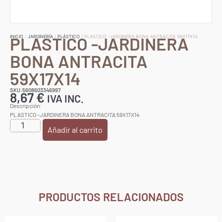
PLASTICO -JARDINERA
INICIO
/
JARDINERÍA
/
PLÁSTICO
/ PLASTICO -JARDINERA BONA ANTRACITA 59X17X14
BONA ANTRACITA
59X17X14
SKU:5608603346997
8,67
€
IVA INC.
Descripción:
PLASTICO -JARDINERA BONA ANTRACITA 59X17X14
Añadir al carrito
PRODUCTOS RELACIONADOS