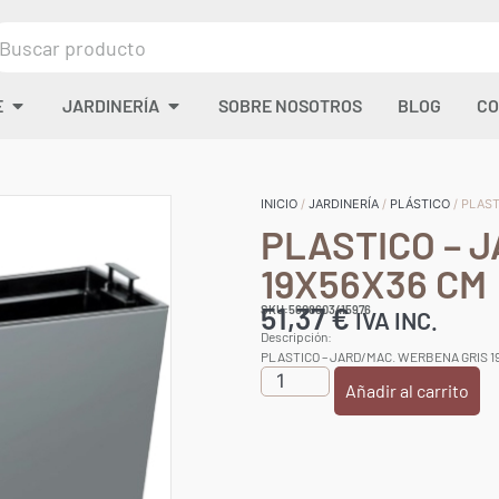
E
JARDINERÍA
SOBRE NOSOTROS
BLOG
CO
INICIO
/
JARDINERÍA
/
PLÁSTICO
/ PLAS
PLASTICO – 
19X56X36 CM
51,37
€
SKU:5608603415976
IVA INC.
Descripción:
PLASTICO – JARD/MAC. WERBENA GRIS 1
Añadir al carrito