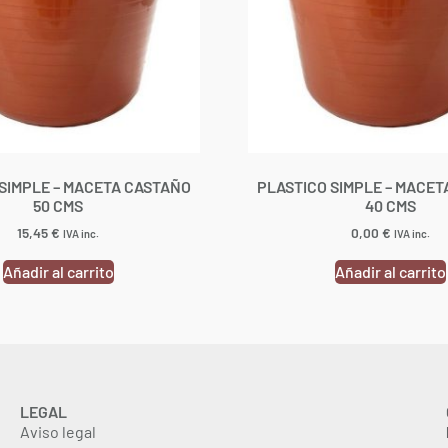
SIMPLE – MACETA CASTAÑO
PLASTICO SIMPLE – MACE
50 CMS
40 CMS
15,45
€
0,00
€
IVA inc.
IVA inc.
Añadir al carrito
Añadir al carrito
LEGAL
Aviso legal