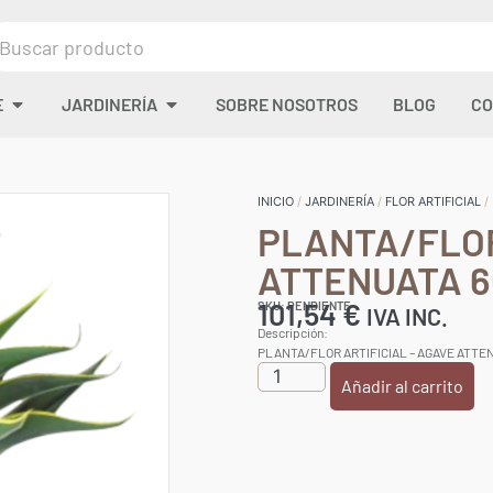
E
JARDINERÍA
SOBRE NOSOTROS
BLOG
CO
INICIO
/
JARDINERÍA
/
FLOR ARTIFICIAL
/
PLANTA/FLOR
ATTENUATA 
101,54
€
SKU: PENDIENTE
IVA INC.
Descripción:
PLANTA/FLOR ARTIFICIAL – AGAVE ATTE
Añadir al carrito