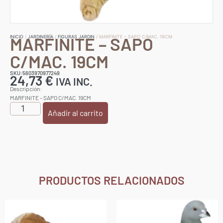
MARFINITE – SAPO
INICIO
/
JARDINERÍA
/
FIGURAS JARDIN
/ MARFINITE – SAPO C/MAC. 19CM
C/MAC. 19CM
SKU:5603970977249
24,73
€
IVA INC.
Descripción:
MARFINITE – SAPO C/MAC. 19CM
Añadir al carrito
PRODUCTOS RELACIONADOS