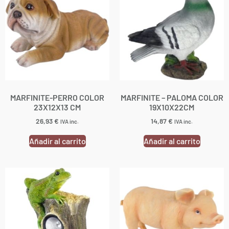
MARFINITE-PERRO COLOR
MARFINITE – PALOMA COLOR
23X12X13 CM
19X10X22CM
26,93
€
14,87
€
IVA inc.
IVA inc.
Añadir al carrito
Añadir al carrito