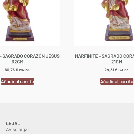
 – SAGRADO CORAZÓN JESUS
MARFINITE – SAGRADO COR
32CM
21CM
60,76
€
24,81
€
IVA inc.
IVA inc.
Añadir al carrito
Añadir al carrito
LEGAL
Aviso legal