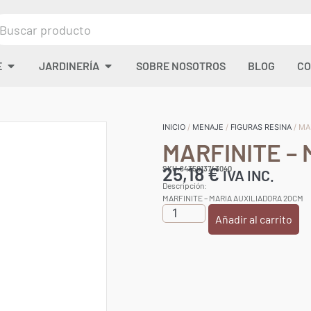
E
JARDINERÍA
SOBRE NOSOTROS
BLOG
CO
INICIO
/
MENAJE
/
FIGURAS RESINA
/ MA
MARFINITE –
25,18
€
SKU:8435013743040
IVA INC.
Descripción:
MARFINITE – MARIA AUXILIADORA 20CM
Añadir al carrito