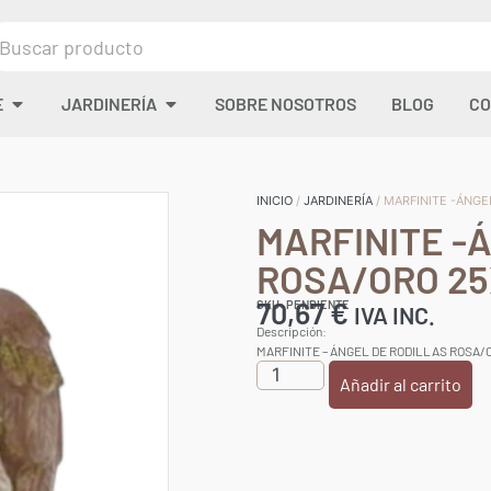
E
JARDINERÍA
SOBRE NOSOTROS
BLOG
CO
INICIO
/
JARDINERÍA
/ MARFINITE -ÁNGE
MARFINITE -
ROSA/ORO 25
70,67
€
SKU: PENDIENTE
IVA INC.
Descripción:
MARFINITE – ÁNGEL DE RODILLAS ROSA/
Añadir al carrito