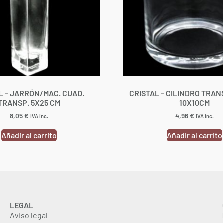
L – JARRÓN/MAC. CUAD.
CRISTAL – CILINDRO TRA
TRANSP. 5X25 CM
10X10CM
8,05
€
4,96
€
IVA inc.
IVA inc.
Añadir al carrito
Añadir al carrito
LEGAL
Aviso legal