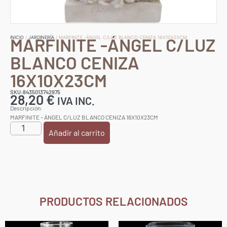
MARFINITE -ÁNGEL C/LUZ
INICIO
/
JARDINERÍA
/ MARFINITE -ÁNGEL C/LUZ BLANCO CENIZA 16X10X23CM
BLANCO CENIZA
16X10X23CM
SKU:8435013742975
28,20
€
IVA INC.
Descripción:
MARFINITE – ÁNGEL C/LUZ BLANCO CENIZA 16X10X23CM
Añadir al carrito
PRODUCTOS RELACIONADOS