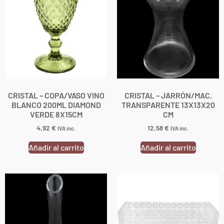
CRISTAL – COPA/VASO VINO
CRISTAL – JARRÓN/MAC.
BLANCO 200ML DIAMOND
TRANSPARENTE 13X13X20
VERDE 8X15CM
CM
4,92
€
12,58
€
IVA inc.
IVA inc.
Añadir al carrito
Añadir al carrito