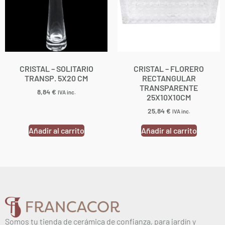
CRISTAL – SOLITARIO
CRISTAL – FLORERO
TRANSP. 5X20 CM
RECTANGULAR
TRANSPARENTE
8,84
€
IVA inc.
25X10X10CM
25,84
€
IVA inc.
Añadir al carrito
Añadir al carrito
Somos tu tienda de cerámica de confianza, para jardín y