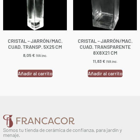
CRISTAL – JARRÓN/MAC.
CRISTAL – JARRÓN/MAC.
CUAD. TRANSP. 5X25 CM
CUAD. TRANSPARENTE
8X8X21 CM
8,05
€
IVA inc.
11,83
€
IVA inc.
Añadir al carrito
Añadir al carrito
Somos tu tienda de cerámica de confianza, para jardín y
menaje.