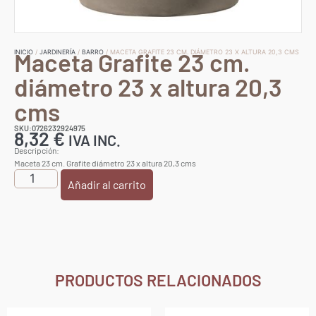
Maceta Grafite 23 cm.
INICIO
/
JARDINERÍA
/
BARRO
/ MACETA GRAFITE 23 CM. DIÁMETRO 23 X ALTURA 20,3 CMS
diámetro 23 x altura 20,3
cms
SKU:0726232924975
8,32
€
IVA INC.
Descripción:
Maceta 23 cm. Grafite diámetro 23 x altura 20,3 cms
Añadir al carrito
PRODUCTOS RELACIONADOS