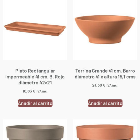
Plato Rectangular
Terrina Grande 41 cm. Barro
Impermeable 41 cm. B. Rojo
diámetro 41 x altura 15,1 cms
diámetro 42×21
21,38
€
IVA inc.
16,83
€
IVA inc.
Añadir al carrito
Añadir al carrito