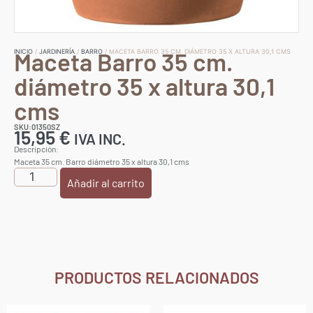
Maceta Barro 35 cm.
INICIO
/
JARDINERÍA
/
BARRO
/ MACETA BARRO 35 CM. DIÁMETRO 35 X ALTURA 30,1 CMS
diámetro 35 x altura 30,1
cms
SKU:01350SZ
15,95
€
IVA INC.
Descripción:
Maceta 35 cm. Barro diámetro 35 x altura 30,1 cms
Añadir al carrito
PRODUCTOS RELACIONADOS