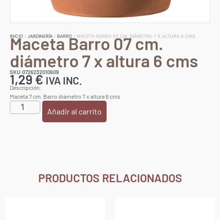
Maceta Barro 07 cm.
INICIO
/
JARDINERÍA
/
BARRO
/ MACETA BARRO 07 CM. DIÁMETRO 7 X ALTURA 6 CMS
diámetro 7 x altura 6 cms
SKU:0726232010609
1,29
€
IVA INC.
Descripción:
Maceta 7 cm. Barro diámetro 7 x altura 6 cms
Añadir al carrito
PRODUCTOS RELACIONADOS