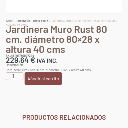
INICIO
/
JARDINERÍA
/
GRES-FIBRA
/ JARDINERA MURO RUST 80 CM. DIÁMETRO 80×28 X
Jardinera Muro Rust 80
ALTURA 40 CMS
cm. diámetro 80×28 x
altura 40 cms
SKU:3491780097224
229,64
€
IVA INC.
Descripción:
Jardinera Muro Rust 80 cm. diámetro 80×28 x altura 40 cms
Añadir al carrito
PRODUCTOS RELACIONADOS