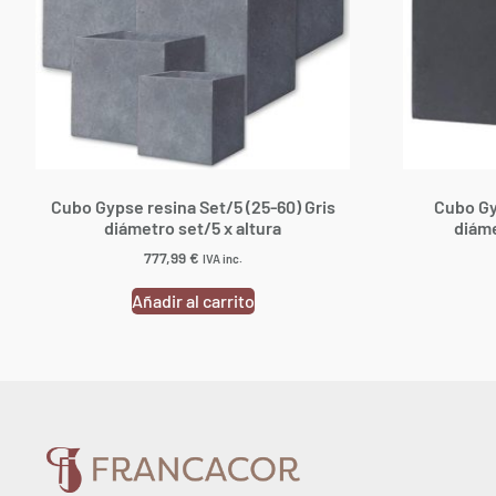
Cubo Gypse resina Set/5 (25-60) Gris
Cubo Gy
diámetro set/5 x altura
diáme
777,99
€
IVA inc.
Añadir al carrito