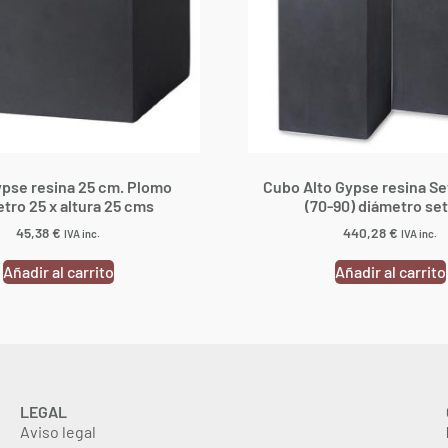
pse resina 25 cm. Plomo
Cubo Alto Gypse resina S
tro 25 x altura 25 cms
(70-90) diámetro set
45,38
€
440,28
€
IVA inc.
IVA inc.
Añadir al carrito
Añadir al carrito
LEGAL
Aviso legal