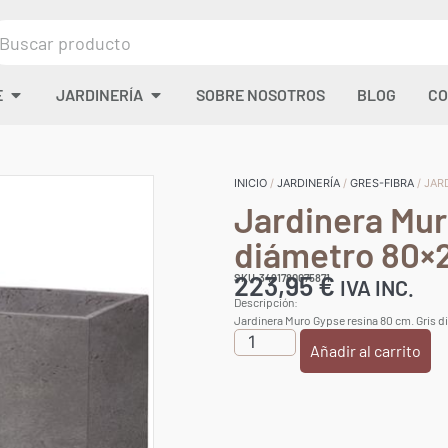
E
JARDINERÍA
SOBRE NOSOTROS
BLOG
CO
INICIO
/
JARDINERÍA
/
GRES-FIBRA
/ JAR
Jardinera Mur
diámetro 80×2
223,95
€
SKU:3491780075871
IVA INC.
Descripción:
Jardinera Muro Gypse resina 80 cm. Gris d
Añadir al carrito