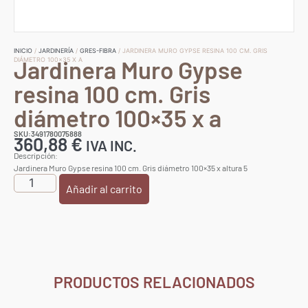
INICIO
/
JARDINERÍA
/
GRES-FIBRA
/ JARDINERA MURO GYPSE RESINA 100 CM. GRIS
Jardinera Muro Gypse
DIÁMETRO 100×35 X A
resina 100 cm. Gris
diámetro 100×35 x a
SKU:3491780075888
360,88
€
IVA INC.
Descripción:
Jardinera Muro Gypse resina 100 cm. Gris diámetro 100×35 x altura 5
Añadir al carrito
PRODUCTOS RELACIONADOS