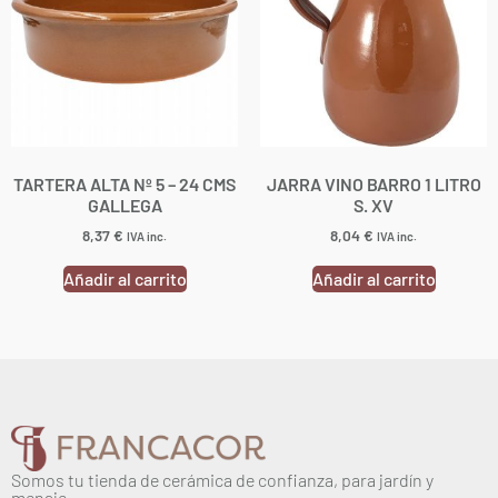
TARTERA ALTA Nº 5 – 24 CMS
JARRA VINO BARRO 1 LITRO
GALLEGA
S. XV
8,37
€
8,04
€
IVA inc.
IVA inc.
Añadir al carrito
Añadir al carrito
Somos tu tienda de cerámica de confianza, para jardín y
menaje.