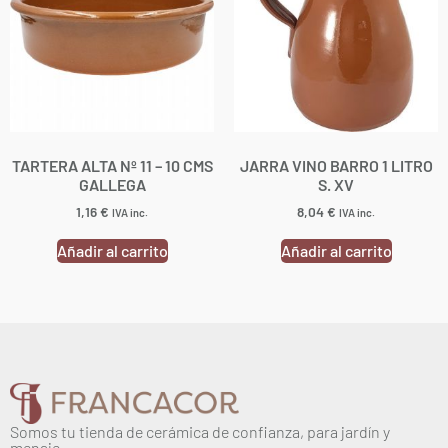
TARTERA ALTA Nº 11 – 10 CMS
JARRA VINO BARRO 1 LITRO
GALLEGA
S. XV
1,16
€
8,04
€
IVA inc.
IVA inc.
Añadir al carrito
Añadir al carrito
Somos tu tienda de cerámica de confianza, para jardín y
menaje.