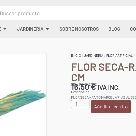
E
JARDINERÍA
SOBRE NOSOTROS
BLOG
CO
INICIO
/
JARDINERÍA
/
FLOR ARTIFICIAL
/
FLOR SECA-R
CM
16,50
€
SKU: PENDIENTE
IVA INC.
Descripción:
FLOR SECA – RAMO MARCELA 71 AZUL 35
Añadir al carrito