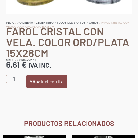
INICIO
/
JARDINERÍA
/
CEMENTERIO - TODOS LOS SANTOS - VARIOS
/ FAROL CRISTAL CON
FAROL CRISTAL CON
VELA. COLOR ORO/PLATA 15X28CM
VELA. COLOR ORO/PLATA
15X28CM
SKU:5608603272760
6,61
€
IVA INC.
Añadir al carrito
PRODUCTOS RELACIONADOS