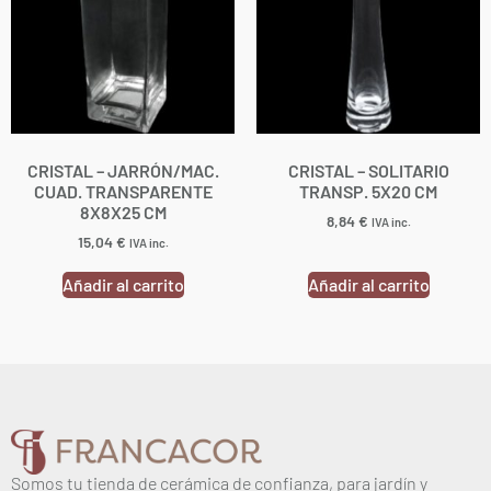
CRISTAL – JARRÓN/MAC.
CRISTAL – SOLITARIO
CUAD. TRANSPARENTE
TRANSP. 5X20 CM
8X8X25 CM
8,84
€
IVA inc.
15,04
€
IVA inc.
Añadir al carrito
Añadir al carrito
Somos tu tienda de cerámica de confianza, para jardín y