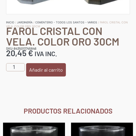
INICIO
/
JARDINERÍA
/
CEMENTERIO - TODOS LOS SANTOS - VARIOS
/ FAROL CRISTAL CON
FAROL CRISTAL CON
VELA. COLOR ORO 30CM
VELA. COLOR ORO 30CM
SKU:8435013745846
20,45
€
IVA INC.
Añadir al carrito
PRODUCTOS RELACIONADOS