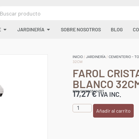
E
JARDINERÍA
SOBRE NOSOTROS
BLOG
CO
INICIO
/
JARDINERÍA
/
CEMENTERIO - TO
32CM
FAROL CRIST
BLANCO 32C
17,27
€
SKU:5608603424787
IVA INC.
Añadir al carrito