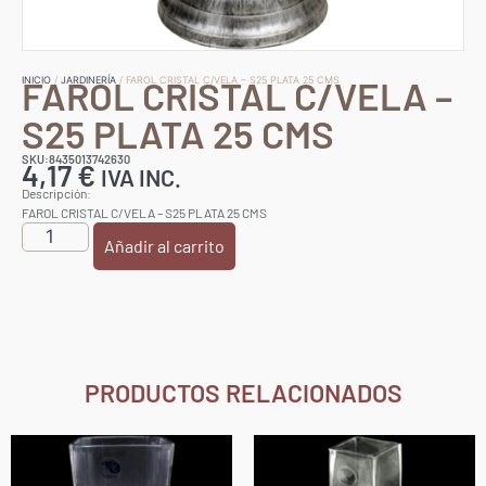
FAROL CRISTAL C/VELA –
INICIO
/
JARDINERÍA
/ FAROL CRISTAL C/VELA – S25 PLATA 25 CMS
S25 PLATA 25 CMS
SKU:8435013742630
4,17
€
IVA INC.
Descripción:
FAROL CRISTAL C/VELA – S25 PLATA 25 CMS
Añadir al carrito
PRODUCTOS RELACIONADOS