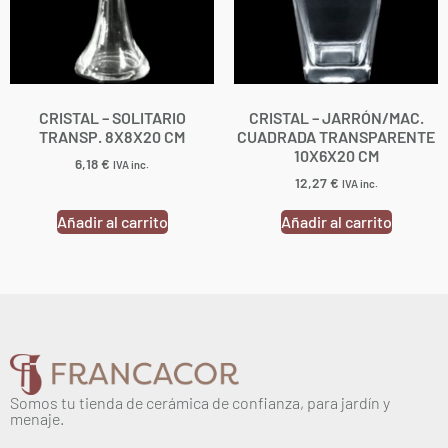
CRISTAL – SOLITARIO
CRISTAL – JARRÓN/MAC.
TRANSP. 8X8X20 CM
CUADRADA TRANSPARENTE
10X6X20 CM
6,18
€
IVA inc.
12,27
€
IVA inc.
Añadir al carrito
Añadir al carrito
Somos tu tienda de cerámica de confianza, para jardín y
menaje.