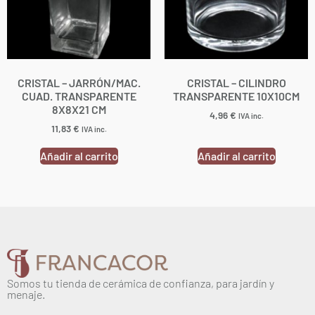
CRISTAL – JARRÓN/MAC.
CRISTAL – CILINDRO
CUAD. TRANSPARENTE
TRANSPARENTE 10X10CM
8X8X21 CM
4,96
€
IVA inc.
11,83
€
IVA inc.
Añadir al carrito
Añadir al carrito
Somos tu tienda de cerámica de confianza, para jardín y
menaje.