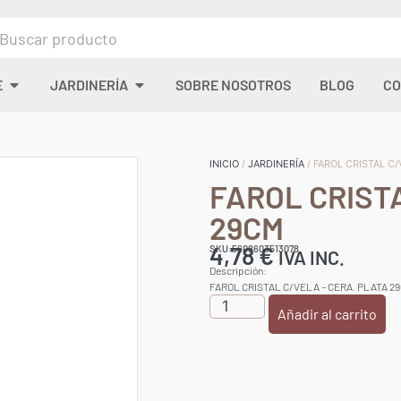
E
JARDINERÍA
SOBRE NOSOTROS
BLOG
CO
INICIO
/
JARDINERÍA
/ FAROL CRISTAL C
FAROL CRIST
29CM
4,78
€
SKU:5608603513078
IVA INC.
Descripción:
FAROL CRISTAL C/VELA – CERA. PLATA 2
Añadir al carrito