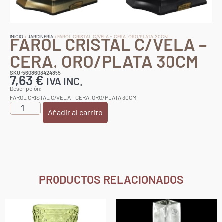
FAROL CRISTAL C/VELA –
INICIO
/
JARDINERÍA
/ FAROL CRISTAL C/VELA – CERA. ORO/PLATA 30CM
CERA. ORO/PLATA 30CM
SKU:5608603424855
7,63
€
IVA INC.
Descripción:
FAROL CRISTAL C/VELA – CERA. ORO/PLATA 30CM
Añadir al carrito
PRODUCTOS RELACIONADOS