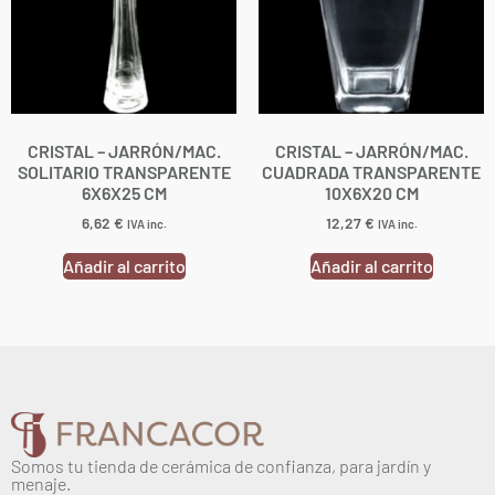
CRISTAL – JARRÓN/MAC.
CRISTAL – JARRÓN/MAC.
SOLITARIO TRANSPARENTE
CUADRADA TRANSPARENTE
6X6X25 CM
10X6X20 CM
6,62
€
12,27
€
IVA inc.
IVA inc.
Añadir al carrito
Añadir al carrito
Somos tu tienda de cerámica de confianza, para jardín y
menaje.