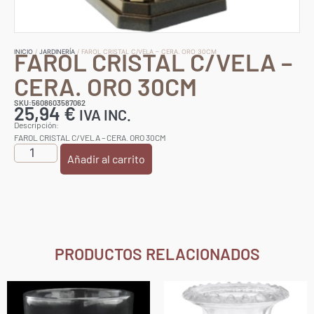
FAROL CRISTAL C/VELA –
INICIO
/
JARDINERÍA
/ FAROL CRISTAL C/VELA – CERA. ORO 30CM
CERA. ORO 30CM
SKU:5608603587062
25,94
€
IVA INC.
Descripción:
FAROL CRISTAL C/VELA – CERA. ORO 30CM
Añadir al carrito
PRODUCTOS RELACIONADOS