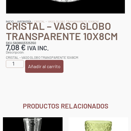
CRISTAL – VASO GLOBO
INICIO
/
JARDINERÍA
/ CRISTAL – VASO GLOBO TRANSPARENTE 10X8CM
TRANSPARENTE 10X8CM
SKU:5608603325350
7,08
€
IVA INC.
Descripción:
CRISTAL – VASO GLOBO TRANSPARENTE 10X8CM
Añadir al carrito
PRODUCTOS RELACIONADOS