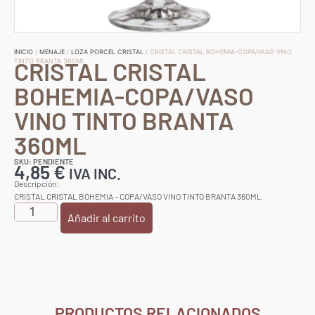
INICIO
/
MENAJE
/
LOZA PORCEL CRISTAL
/ CRISTAL CRISTAL BOHEMIA-COPA/VASO VINO
CRISTAL CRISTAL
TINTO BRANTA 360ML
BOHEMIA-COPA/VASO
VINO TINTO BRANTA
360ML
SKU: PENDIENTE
4,85
€
IVA INC.
Descripción:
CRISTAL CRISTAL BOHEMIA – COPA/VASO VINO TINTO BRANTA 360ML
Añadir al carrito
PRODUCTOS RELACIONADOS