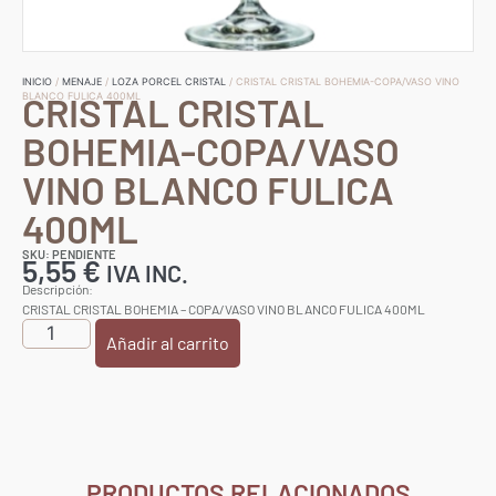
INICIO
/
MENAJE
/
LOZA PORCEL CRISTAL
/ CRISTAL CRISTAL BOHEMIA-COPA/VASO VINO
CRISTAL CRISTAL
BLANCO FULICA 400ML
BOHEMIA-COPA/VASO
VINO BLANCO FULICA
400ML
SKU: PENDIENTE
5,55
€
IVA INC.
Descripción:
CRISTAL CRISTAL BOHEMIA – COPA/VASO VINO BLANCO FULICA 400ML
Añadir al carrito
PRODUCTOS RELACIONADOS