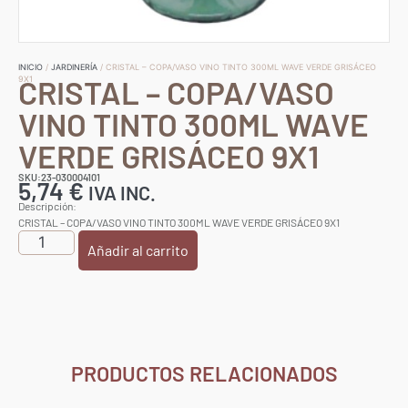
INICIO
/
JARDINERÍA
/ CRISTAL – COPA/VASO VINO TINTO 300ML WAVE VERDE GRISÁCEO
CRISTAL – COPA/VASO
9X1
VINO TINTO 300ML WAVE
VERDE GRISÁCEO 9X1
SKU:23-030004101
5,74
€
IVA INC.
Descripción:
CRISTAL – COPA/VASO VINO TINTO 300ML WAVE VERDE GRISÁCEO 9X1
Añadir al carrito
PRODUCTOS RELACIONADOS