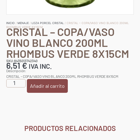
INICIO
/
MENAJE
/
LOZA PORCEL CRISTAL
/ CRISTAL – COPA/VASO VINO BLANCO 200ML
CRISTAL – COPA/VASO
RHOMBUS VERDE 8X15CM
VINO BLANCO 200ML
RHOMBUS VERDE 8X15CM
SKU:8435013742340
6,51
€
IVA INC.
Descripción:
CRISTAL – COPA/VASO VINO BLANCO 200ML RHOMBUS VERDE 8X15CM
Añadir al carrito
PRODUCTOS RELACIONADOS