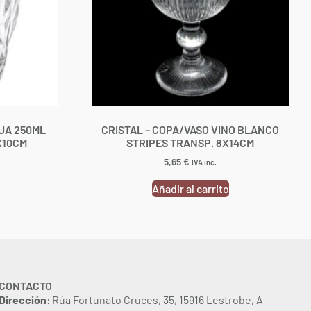
UA 250ML
CRISTAL – COPA/VASO VINO BLANCO
X10CM
STRIPES TRANSP. 8X14CM
5,65
€
IVA inc.
Añadir al carrito
CONTACTO
Dirección
: Rúa Fortunato Cruces, 35, 15916 Lestrobe, A