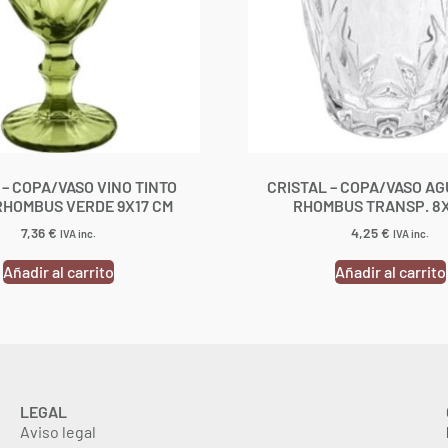
 – COPA/VASO VINO TINTO
CRISTAL – COPA/VASO AG
RHOMBUS VERDE 9X17 CM
RHOMBUS TRANSP. 8
7,36
€
4,25
€
IVA inc.
IVA inc.
Añadir al carrito
Añadir al carrito
LEGAL
Aviso legal