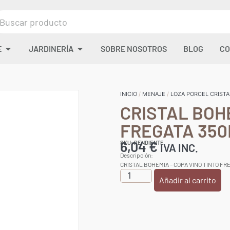
E
JARDINERÍA
SOBRE NOSOTROS
BLOG
CO
INICIO
/
MENAJE
/
LOZA PORCEL CRISTA
CRISTAL BOH
FREGATA 35
6,04
€
SKU: PENDIENTE
IVA INC.
Descripción:
CRISTAL BOHEMIA – COPA VINO TINTO FR
Añadir al carrito