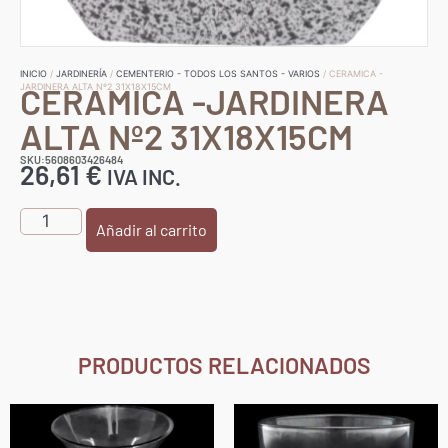
INICIO
/
JARDINERÍA
/
CEMENTERIO - TODOS LOS SANTOS - VARIOS
/ CERAMICA -
CERAMICA -JARDINERA
JARDINERA ALTA Nº2 31X18X15CM
ALTA Nº2 31X18X15CM
SKU:5608603426484
26,61
€
IVA INC.
Añadir al carrito
PRODUCTOS RELACIONADOS