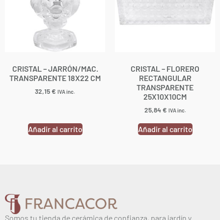
CRISTAL – JARRÓN/MAC.
CRISTAL – FLORERO
TRANSPARENTE 18X22 CM
RECTANGULAR
TRANSPARENTE
32,15
€
IVA inc.
25X10X10CM
25,84
€
IVA inc.
Añadir al carrito
Añadir al carrito
Somos tu tienda de cerámica de confianza, para jardín y