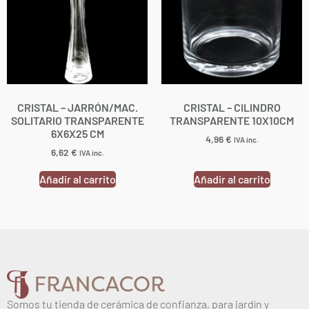
CRISTAL – JARRÓN/MAC.
CRISTAL – CILINDRO
SOLITARIO TRANSPARENTE
TRANSPARENTE 10X10CM
6X6X25 CM
4,96
€
IVA inc.
6,62
€
IVA inc.
Añadir al carrito
Añadir al carrito
Somos tu tienda de cerámica de confianza, para jardín y