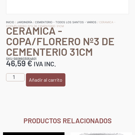
INICIO
/
JARDINERÍA
/
CEMENTERIO - TODOS LOS SANTOS - VARIOS
/ CERAMICA -
CERAMICA -
COPA/FLORERO Nº3 DE CEMENTERIO 31CM
COPA/FLORERO Nº3 DE
CEMENTERIO 31CM
SKU:5608603054601
46,59
€
IVA INC.
Añadir al carrito
PRODUCTOS RELACIONADOS