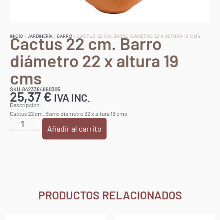
Cactus 22 cm. Barro
INICIO
/
JARDINERÍA
/
BARRO
/ CACTUS 22 CM. BARRO DIÁMETRO 22 X ALTURA 19 CMS
diámetro 22 x altura 19
cms
SKU:8423384860305
25,37
€
IVA INC.
Descripción:
Cactus 22 cm. Barro diámetro 22 x altura 19 cms
Añadir al carrito
PRODUCTOS RELACIONADOS