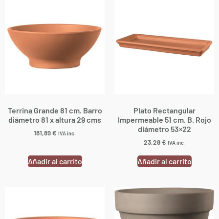
Terrina Grande 81 cm. Barro
Plato Rectangular
diámetro 81 x altura 29 cms
Impermeable 51 cm. B. Rojo
diámetro 53×22
181,89
€
IVA inc.
23,28
€
IVA inc.
Añadir al carrito
Añadir al carrito