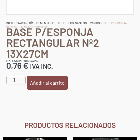
INICIO
/
JARDINERÍA
/
CEMENTERIO - TODOS LOS SANTOS - VARIOS
/ BASE P/ESPONJA
BASE P/ESPONJA
RECTANGULAR Nº2 13X27CM
RECTANGULAR Nº2
13X27CM
SKU:5603970667423
0,76
€
IVA INC.
Añadir al carrito
PRODUCTOS RELACIONADOS