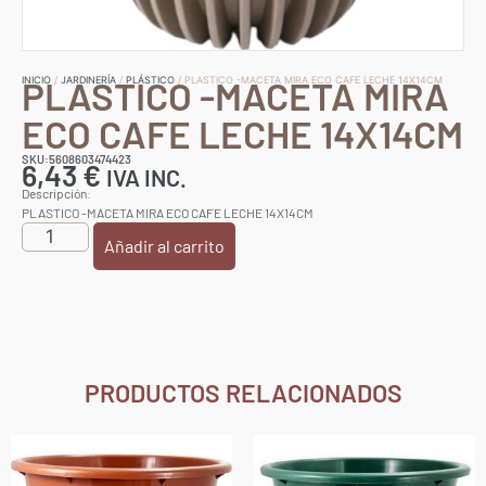
PLASTICO -MACETA MIRA
INICIO
/
JARDINERÍA
/
PLÁSTICO
/ PLASTICO -MACETA MIRA ECO CAFE LECHE 14X14CM
ECO CAFE LECHE 14X14CM
SKU:5608603474423
6,43
€
IVA INC.
Descripción:
PLASTICO -MACETA MIRA ECO CAFE LECHE 14X14CM
Añadir al carrito
PRODUCTOS RELACIONADOS