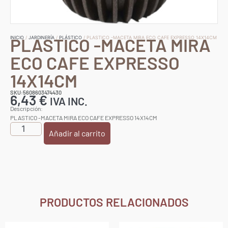
PLASTICO -MACETA MIRA
INICIO
/
JARDINERÍA
/
PLÁSTICO
/ PLASTICO -MACETA MIRA ECO CAFE EXPRESSO 14X14CM
ECO CAFE EXPRESSO
14X14CM
SKU:5608603474430
6,43
€
IVA INC.
Descripción:
PLASTICO -MACETA MIRA ECO CAFE EXPRESSO 14X14CM
Añadir al carrito
PRODUCTOS RELACIONADOS