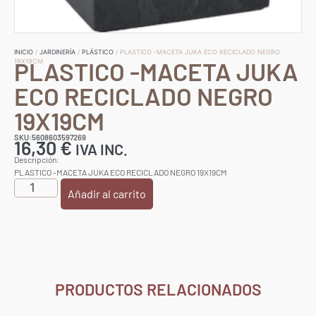
INICIO
/
JARDINERÍA
/
PLÁSTICO
/ PLASTICO -MACETA JUKA ECO RECICLADO NEGRO
PLASTICO -MACETA JUKA
19X19CM
ECO RECICLADO NEGRO
19X19CM
SKU:5608603597269
16,30
€
IVA INC.
Descripción:
PLASTICO -MACETA JUKA ECO RECICLADO NEGRO 19X19CM
Añadir al carrito
PRODUCTOS RELACIONADOS